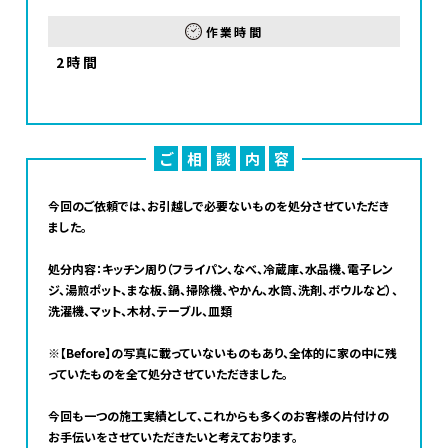
作業時間
2時間
ご
相
談
内
容
今回のご依頼では、お引越しで必要ないものを処分させていただき
ました。
処分内容：キッチン周り（フライパン、なべ、冷蔵庫、水品機、電子レン
ジ、湯煎ポット、まな板、鍋、掃除機、やかん、水筒、洗剤、ボウルなど）、
洗濯機、マット、木材、テーブル、皿類
※【Before】の写真に載っていないものもあり、全体的に家の中に残
っていたものを全て処分させていただきました。
今回も一つの施工実績として、これからも多くのお客様の片付けの
お手伝いをさせていただきたいと考えております。