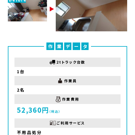
作
業
デ
ー
タ
2tトラック台数
1台
作業員
2名
作業費用
52,360円
（税込）
ご利用サービス
不用品処分