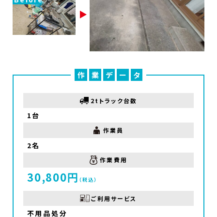
作
業
デ
ー
タ
2tトラック台数
1台
作業員
2名
作業費用
30,800円
（税込）
ご利用サービス
不用品処分