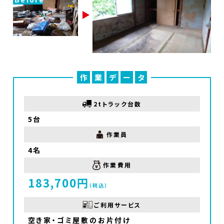
作
業
デ
ー
タ
2tトラック台数
5台
作業員
4名
作業費用
183,700円
（税込）
ご利用サービス
空き家・ゴミ屋敷のお片付け