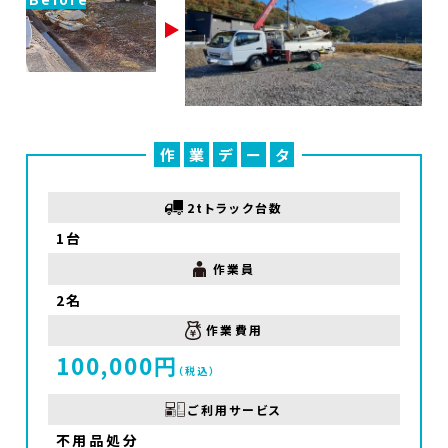
作
業
デ
ー
タ
2tトラック台数
1台
作業員
2名
作業費用
100,000円
（税込）
ご利用サービス
不用品処分