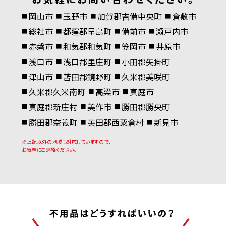
岡⼭市
⽟野市
加賀郡吉備中央町
倉敷市
総社市
都窪郡早島町
備前市
瀬⼾内市
⾚磐市
和気郡和気町
笠岡市
井原市
浅⼝市
浅⼝郡⾥庄町
⼩⽥郡⽮掛町
津⼭市
苫⽥郡鏡野町
久⽶郡美咲町
久⽶郡久⽶南町
⾼梁市
真庭市
真庭郡新庄村
美作市
勝⽥郡勝央町
勝⽥郡奈義町
英⽥郡⻄粟倉村
新⾒市
※上記以外の地域も対応していますので、
お気軽にご連絡ください。