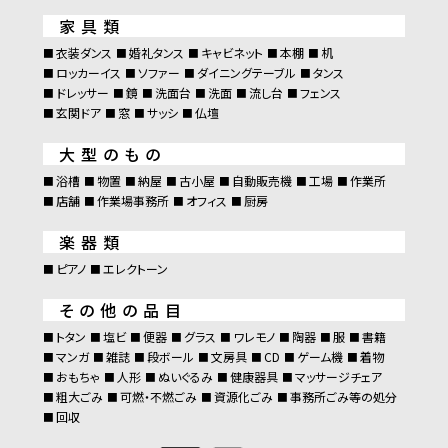
家具類
衣装ダンス
婚礼タンス
キャビネット
本棚
机
ロッカーイス
ソファー
ダイニングテーブル
タンス
ドレッサー
鏡
洗面台
洗面
流し台
フェンス
玄関ドア
窓
サッシ
仏壇
大型のもの
浴槽
物置
納屋
古小屋
自動販売機
工場
作業所
店舗
作業場事務所
オフィス
厨房
楽器類
ピアノ
エレクトーン
その他の品目
トタン
塩ビ
便器
グラス
ワレモノ
陶器
服
書籍
マンガ
雑誌
段ボール
文房具
CD
ゲーム機
着物
おもちゃ
人形
ぬいぐるみ
健康器具
マッサージチェア
粗大ごみ
可燃・不燃ごみ
資源化ごみ
事務所ごみ等の処分
回収