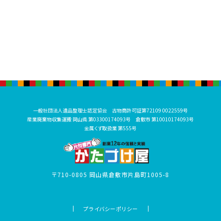
一般社団法人遺品整理士認定協会 古物商許可証第72109 0022559号
産業廃棄物収集運搬 岡山県 第03300174093号 倉敷市 第10010174093号
金属くず取扱業 第555号
〒710-0805 岡山県倉敷市片島町1005-8
プライバシーポリシー