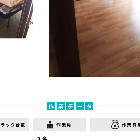
作
業
デ
ー
タ
トラック台数
作業員
作業費
3名