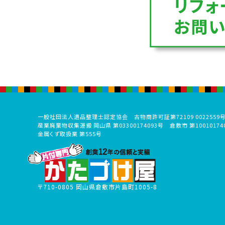
一般社団法人遺品整理士認定協会 古物商許可証第72109 0022559
産業廃棄物収集運搬 岡山県 第03300174093号 倉敷市 第10010174
金属くず取扱業 第555号
〒710-0805 岡山県倉敷市片島町1005-8